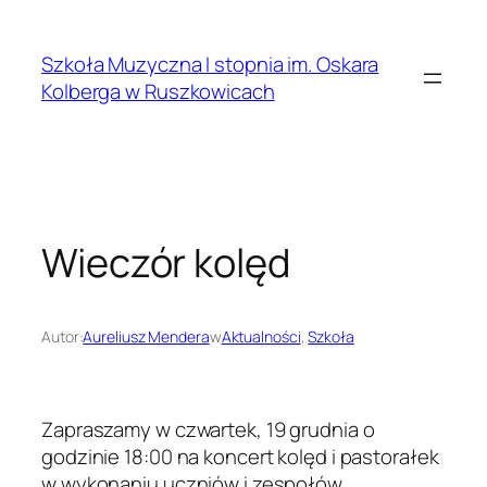
Przejdź
do
Szkoła Muzyczna I stopnia im. Oskara
treści
Kolberga w Ruszkowicach
Wieczór kolęd
Autor:
Aureliusz Mendera
w
Aktualności
, 
Szkoła
Zapraszamy w czwartek, 19 grudnia o
godzinie 18:00 na koncert kolęd i pastorałek
w wykonaniu uczniów i zespołów