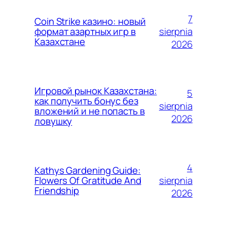
7
Coin Strike казино: новый
sierpnia
формат азартных игр в
Казахстане
2026
Игровой рынок Казахстана:
5
как получить бонус без
sierpnia
вложений и не попасть в
2026
ловушку
4
Kathys Gardening Guide:
sierpnia
Flowers Of Gratitude And
Friendship
2026