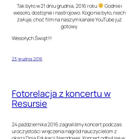
Tak było w 21 dniu grudnia, 2016 roku
Godnie i
wesoło, dostojnie i nastrojowo. Kogo nie było, niech
żałuje, choć film na naszym kanale YouTube już
gotowy.
Wesołych Świąt!!!
23 grudnia 2016
Fotorelacja z koncertu w
Resursie
24 października 2016 zagraliśmy koncert podczas
uroczystości wręczenia nagród nauczycielom z
okazji Dnia Edukacji Narodowej. Koncert odbył się w