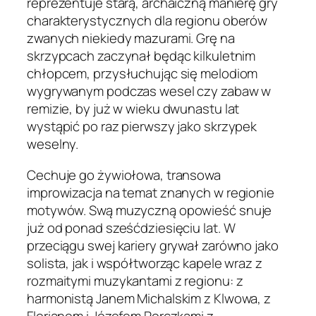
reprezentuje starą, archaiczną manierę gry
charakterystycznych dla regionu oberów
zwanych niekiedy mazurami. Grę na
skrzypcach zaczynał będąc kilkuletnim
chłopcem, przysłuchując się melodiom
wygrywanym podczas wesel czy zabaw w
remizie, by już w wieku dwunastu lat
wystąpić po raz pierwszy jako skrzypek
weselny.
Cechuje go żywiołowa, transowa
improwizacja na temat znanych w regionie
motywów. Swą muzyczną opowieść snuje
już od ponad sześćdziesięciu lat. W
przeciągu swej kariery grywał zarówno jako
solista, jak i współtworząc kapele wraz z
rozmaitymi muzykantami z regionu: z
harmonistą Janem Michalskim z Klwowa, z
Florianem i Józefem Porczkami z