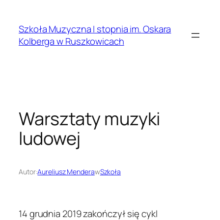
Przejdź
do
Szkoła Muzyczna I stopnia im. Oskara
treści
Kolberga w Ruszkowicach
Warsztaty muzyki
ludowej
Autor:
Aureliusz Mendera
w
Szkoła
14 grudnia 2019 zakończył się cykl