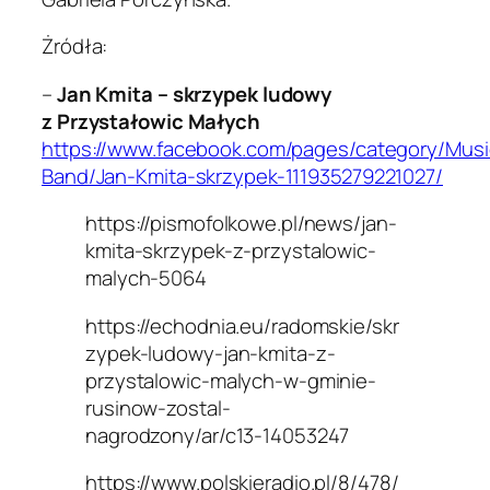
Żródła:
–
Jan Kmita – skrzypek ludowy
z Przystałowic Małych
https://www.facebook.com/pages/category/Musi
Band/Jan-Kmita-skrzypek-111935279221027/
https://pismofolkowe.pl/news/jan-
kmita-skrzypek-z-przystalowic-
malych-5064
https://echodnia.eu/radomskie/skr
zypek-ludowy-jan-kmita-z-
przystalowic-malych-w-gminie-
rusinow-zostal-
nagrodzony/ar/c13-14053247
https://www.polskieradio.pl/8/478/