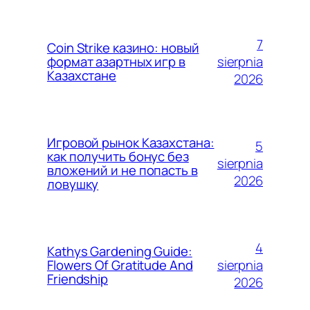
7
Coin Strike казино: новый
sierpnia
формат азартных игр в
Казахстане
2026
Игровой рынок Казахстана:
5
как получить бонус без
sierpnia
вложений и не попасть в
2026
ловушку
4
Kathys Gardening Guide:
sierpnia
Flowers Of Gratitude And
Friendship
2026