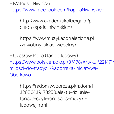
– Mateusz Niwiński
https://www.facebook.com/kapelaNiwinskich
http://www.akademiakolberga.pl/pr
oject/kapela-niwinskich/
https://www.muzykaodnaleziona.pl
/zawolany-sklad-weselny/
– Czesław Pióro (taniec ludowy)
https://www.polskieradio.pl/8/478/Artykul/221471
milosci-do-tradycji-Radomska-Inicjatywa-
Oberkowa
https://radom.wyborcza.pl/radom/1
,126564,19178250,ale-tu-dziunie-
tancza-czyli-renesans-muzyki-
ludowej.html