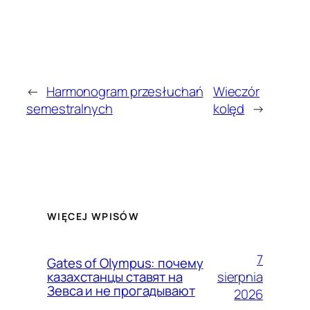
←
Harmonogram przesłuchań
Wieczór
semestralnych
kolęd
→
WIĘCEJ WPISÓW
7
Gates of Olympus: почему
sierpnia
казахстанцы ставят на
Зевса и не прогадывают
2026