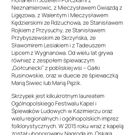
Nieznamierowic, z Mieczysławem Gwiazdą z
Ligęzowa, z Walentym i Mieczysławem
Kędzierskimi ze Rdzuchowa, ze Stanisławem
Rojkiem z Przysuchy, ze Stanisławem
Przybyszewskim ze Skrzyńska, ze
Sławomirem Lesiakiem i z Tadeuszem
Lipcem z Wygnanowa. Od wielu lat grywa
również z zespołem śpiewaczym
„Gołcunecki” z pobliskiej wsi – Gałki
Rusinowskie, oraz w duecie ze śpiewaczką
Marią Siwiec lub Marią Pęzik.
Skrzypek jest kilkukrotnym laureatem
Ogólnopolskiego Festiwalu Kapel i
Śpiewaków Ludowych w Kazimierzu oraz
wielu regionalnych i ogólnopolskich imprez
folklorystycznych. W 2015 roku wraz z kapelą
został uhonorowany Nagrodą im. Oskara