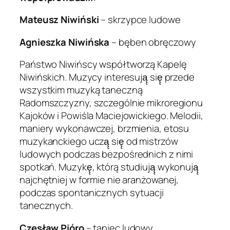
Mateusz Niwiński
– skrzypce ludowe
Agnieszka Niwińska
– bęben obręczowy
Państwo Niwińscy współtworzą Kapelę
Niwińskich. Muzycy interesują̨ się̨ przede
wszystkim muzyką taneczną
Radomszczyzny, szczególnie mikroregionu
Kajoków i Powiśla Maciejowickiego. Melodii,
maniery wykonawczej, brzmienia, etosu
muzykanckiego uczą̨ się̨ od mistrzów
ludowych podczas bezpośrednich z nimi
spotkań. Muzykę̨, którą studiują̨ wykonują̨
najchętniej w formie nie aranżowanej,
podczas spontanicznych sytuacji
tanecznych.
Czesław Pióro
– taniec ludowy