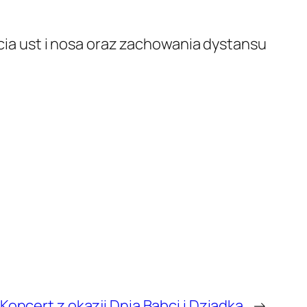
ia ust i nosa oraz zachowania dystansu
Koncert z okazji Dnia Babci i Dziadka
→