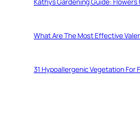
Kathys Gardening Guide: Flowers 
What Are The Most Effective Valen
31 Hypoallergenic Vegetation For