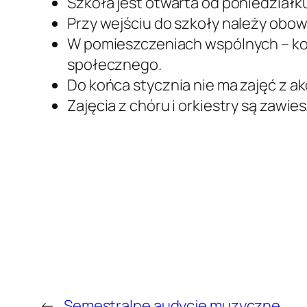
Szkoła jest otwarta od poniedziałku
Przy wejściu do szkoły należy obo
W pomieszczeniach wspólnych – kor
społecznego.
Do końca stycznia nie ma zajęć z 
Zajęcia z chóru i orkiestry są zawi
←
Semestralne audycje muzyczne