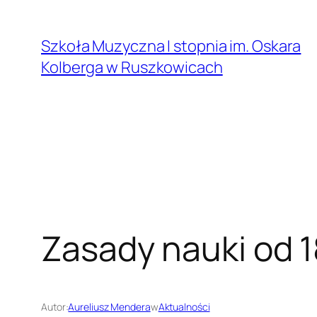
Przejdź
do
Szkoła Muzyczna I stopnia im. Oskara
treści
Kolberga w Ruszkowicach
Zasady nauki od 1
Autor:
Aureliusz Mendera
w
Aktualności