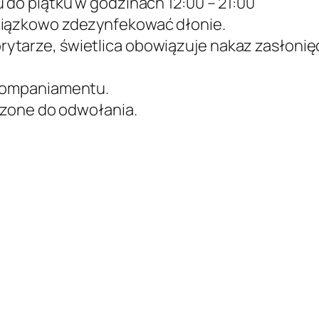
 do piątku w godzinach 12:00 – 21:00
wiązkowo zdezynfekować dłonie.
ytarze, świetlica obowiązuje nakaz zasłonięc
akompaniamentu.
eszone do odwołania.