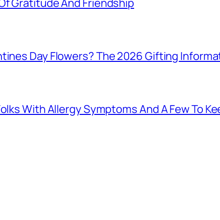
Of Gratitude And Friendship
tines Day Flowers? The 2026 Gifting Informat
 Folks With Allergy Symptoms And A Few To K