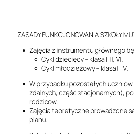
ZASADY FUNKCJONOWANIA SZKOŁY MUZYC
Zajęcia z instrumentu głównego b
Cykl dziecięcy – klasa I, II, VI.
Cykl młodzieżowy – klasa I, IV.
W przypadku pozostałych uczniów m
zdalnych, część stacjonarnych), p
rodziców.
Zajęcia teoretyczne prowadzone s
planu.