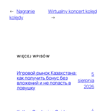
←
Nagranie
Wirtualny koncert kolęd
kolędy
→
WIĘCEJ WPISÓW
Игровой рынок Казахстана:
5
как получить бонус без
sierpnia
вложений и не попасть в
2026
ловушку
4