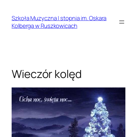
Przejdź
do
Szkoła Muzyczna I stopnia im. Oskara
treści
Kolberga w Ruszkowicach
Wieczór kolęd