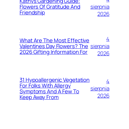
Kathys Gardening Guide:
sierpnia
Flowers Of Gratitude And
Friendship
2026
4
What Are The Most Effective
sierpnia
Valentines Day Flowers? The
2026 Gifting Information For
2026
31 Hypoallergenic Vegetation
4
For Folks With Allergy
sierpnia
Symptoms And A Few To
2026
Keep Away From