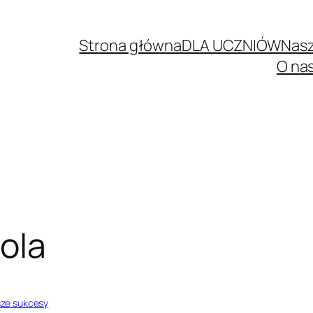
Strona główna
DLA UCZNIÓW
Nasz
O na
rola
ze sukcesy