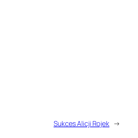
Sukces Alicji Rojek
→