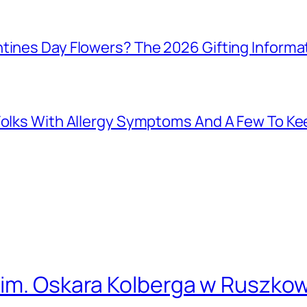
tines Day Flowers? The 2026 Gifting Informat
 Folks With Allergy Symptoms And A Few To K
 im. Oskara Kolberga w Ruszko