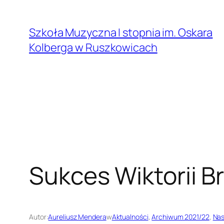
Przejdź
do
Szkoła Muzyczna I stopnia im. Oskara
treści
Kolberga w Ruszkowicach
Sukces Wiktorii B
Autor:
Aureliusz Mendera
w
Aktualności
, 
Archiwum 2021/22
, 
Nas