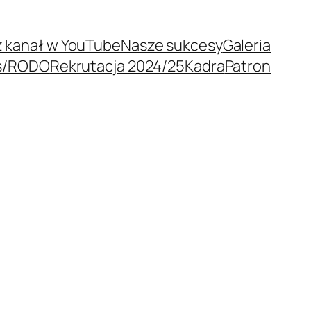
 kanał w YouTube
Nasze sukcesy
Galeria
s/RODO
Rekrutacja 2024/25
Kadra
Patron