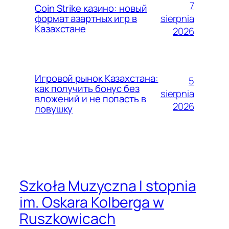
7
Coin Strike казино: новый
sierpnia
формат азартных игр в
Казахстане
2026
Игровой рынок Казахстана:
5
как получить бонус без
sierpnia
вложений и не попасть в
2026
ловушку
Szkoła Muzyczna I stopnia
im. Oskara Kolberga w
Ruszkowicach