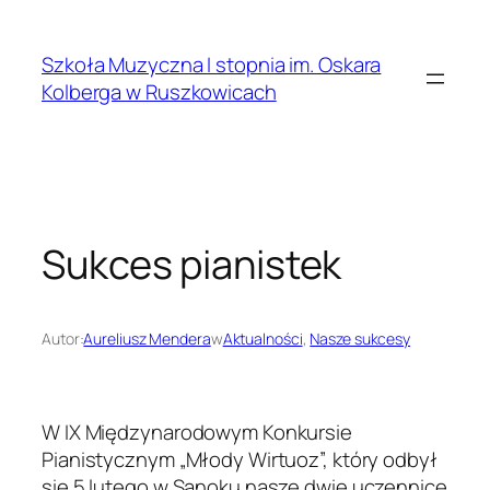
Przejdź
do
Szkoła Muzyczna I stopnia im. Oskara
treści
Kolberga w Ruszkowicach
Sukces pianistek
Autor:
Aureliusz Mendera
w
Aktualności
, 
Nasze sukcesy
W IX Międzynarodowym Konkursie
Pianistycznym „Młody Wirtuoz”, który odbył
się 5 lutego w Sanoku nasze dwie uczennice