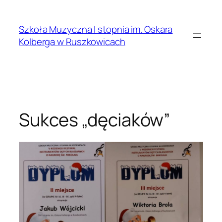
Przejdź
do
Szkoła Muzyczna I stopnia im. Oskara
treści
Kolberga w Ruszkowicach
Sukces „dęciaków”