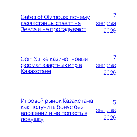
7
Gates of Olympus: почему
sierpnia
казахстанцы ставят на
Зевса и не прогадывают
2026
7
Coin Strike казино: новый
sierpnia
формат азартных игр в
Казахстане
2026
Игровой рынок Казахстана:
5
как получить бонус без
sierpnia
вложений и не попасть в
2026
ловушку