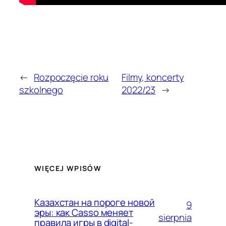
←
Rozpoczęcie roku
Filmy, koncerty
szkolnego
2022/23
→
WIĘCEJ WPISÓW
Казахстан на пороге новой
9
эры: как Casso меняет
sierpnia
правила игры в digital-