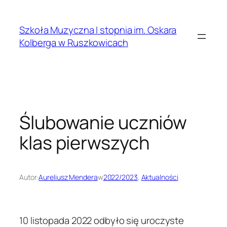
Przejdź
do
Szkoła Muzyczna I stopnia im. Oskara
treści
Kolberga w Ruszkowicach
Ślubowanie uczniów
klas pierwszych
Autor:
Aureliusz Mendera
w
2022/2023
, 
Aktualności
10 listopada 2022 odbyło się uroczyste