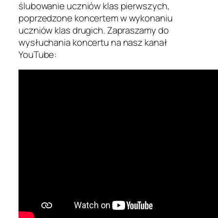
ślubowanie uczniów klas pierwszych,
poprzedzone koncertem w wykonaniu
uczniów klas drugich. Zapraszamy do
wysłuchania koncertu na nasz kanał
YouTube: