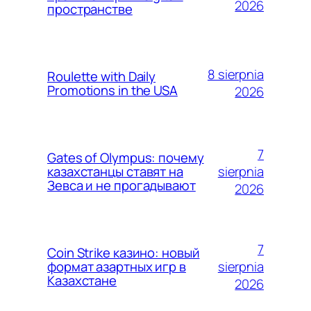
2026
пространстве
8 sierpnia
Roulette with Daily
Promotions in the USA
2026
7
Gates of Olympus: почему
sierpnia
казахстанцы ставят на
Зевса и не прогадывают
2026
7
Coin Strike казино: новый
sierpnia
формат азартных игр в
Казахстане
2026