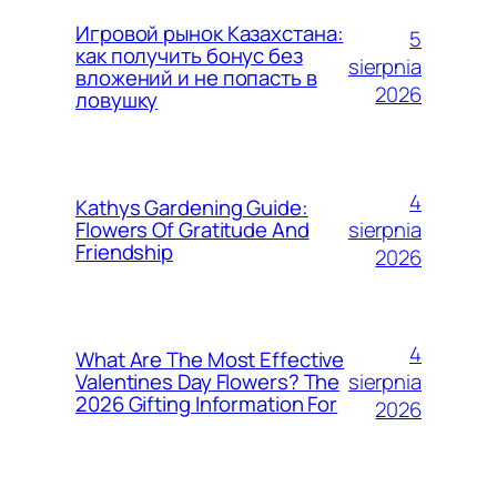
Игровой рынок Казахстана:
5
как получить бонус без
sierpnia
вложений и не попасть в
2026
ловушку
4
Kathys Gardening Guide:
sierpnia
Flowers Of Gratitude And
Friendship
2026
4
What Are The Most Effective
sierpnia
Valentines Day Flowers? The
2026 Gifting Information For
2026