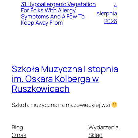
31 Hypoallergenic Vegetation
4
For Folks With Allergy
sierpnia
Symptoms And A Few To
2026
Keep Away From
Szkoła Muzyczna I stopnia
im. Oskara Kolberga w
Ruszkowicach
Szkoła muzyczna na mazowieckiej wsi
Blog
Wydarzenia
O nas
Sklep