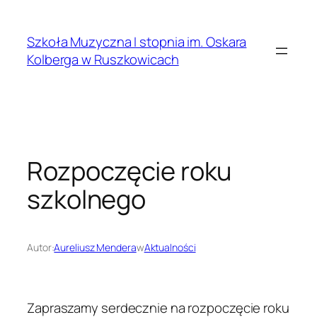
Przejdź
do
Szkoła Muzyczna I stopnia im. Oskara
treści
Kolberga w Ruszkowicach
Rozpoczęcie roku
szkolnego
Autor:
Aureliusz Mendera
w
Aktualności
Zapraszamy serdecznie na rozpoczęcie roku