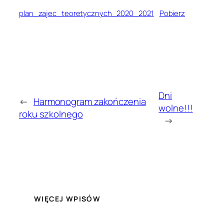
plan_zajec_teoretycznych_2020_2021
Pobierz
Dni
←
Harmonogram zakończenia
wolne!!!
roku szkolnego
→
WIĘCEJ WPISÓW