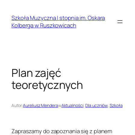
Przejdź
do
Szkoła Muzyczna I stopnia im. Oskara
treści
Kolberga w Ruszkowicach
Plan zajęć
teoretycznych
Autor:
Aureliusz Mendera
w
Aktualności
, 
Dla uczniów
, 
Szkoła
Zapraszamy do zapoznania się z planem