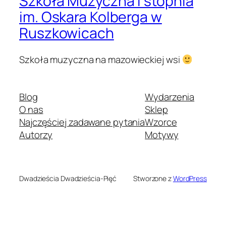
Szkoła Muzyczna I stopnia
im. Oskara Kolberga w
Ruszkowicach
Szkoła muzyczna na mazowieckiej wsi
Blog
Wydarzenia
O nas
Sklep
Najczęściej zadawane pytania
Wzorce
Autorzy
Motywy
Dwadzieścia Dwadzieścia-Pięć
Stworzone z
WordPress