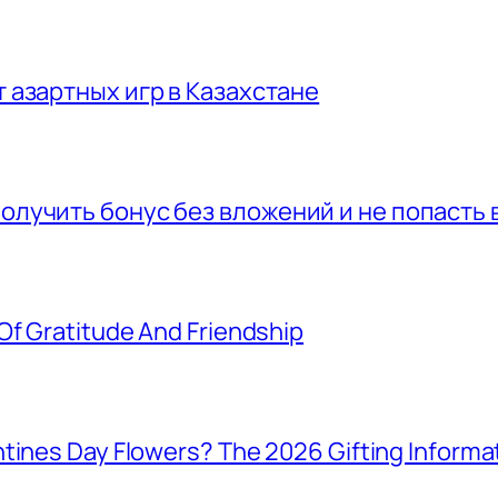
т азартных игр в Казахстане
получить бонус без вложений и не попасть 
Of Gratitude And Friendship
tines Day Flowers? The 2026 Gifting Informat