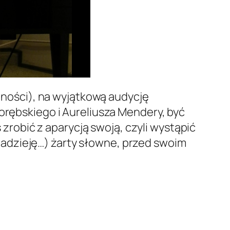
ości), na wyjątkową audycję
Porębskiego i Aureliusza Mendery, być
obić z aparycją swoją, czyli wystąpić
adzieję…) żarty słowne, przed swoim