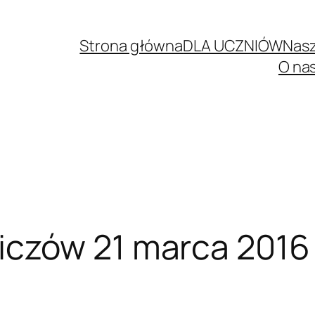
Strona główna
DLA UCZNIÓW
Nasz
O na
iczów 21 marca 201