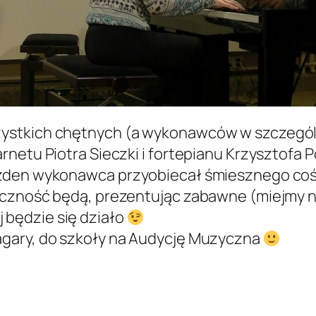
ystkich chętnych (a wykonawców w szczególn
netu Piotra Sieczki i fortepianu Krzysztofa 
żden wykonawca przyobiecał śmiesznego coś zr
iczność będą, prezentując zabawne (miejmy n
będzie się działo
agary, do szkoły na Audycję Muzyczna