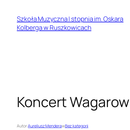
Przejdź
do
Szkoła Muzyczna I stopnia im. Oskara
treści
Kolberga w Ruszkowicach
Koncert Wagarow
Autor:
Aureliusz Mendera
w
Bez kategorii