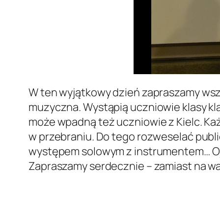
W ten wyjątkowy dzień zapraszamy wsz
muzyczna. Wystąpią uczniowie klasy klar
może wpadną też uczniowie z Kielc. Ka
w przebraniu. Do tego rozweselać publ
występem solowym z instrumentem… Oj 
Zapraszamy serdecznie – zamiast na w