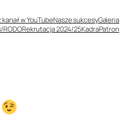
 kanał w YouTube
Nasze sukcesy
Galeria
s/RODO
Rekrutacja 2024/25
Kadra
Patron
6