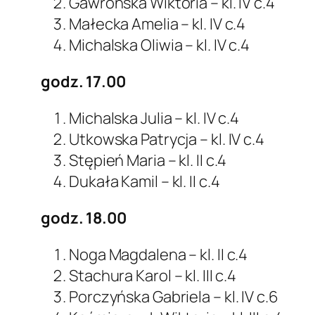
Gawrońska Wiktoria – kl. IV c.4
Małecka Amelia – kl. IV c.4
Michalska Oliwia – kl. IV c.4
godz. 17.00
Michalska Julia – kl. IV c.4
Utkowska Patrycja – kl. IV c.4
Stępień Maria – kl. II c.4
Dukała Kamil – kl. II c.4
godz. 18.00
Noga Magdalena – kl. II c.4
Stachura Karol – kl. III c.4
Porczyńska Gabriela – kl. IV c.6