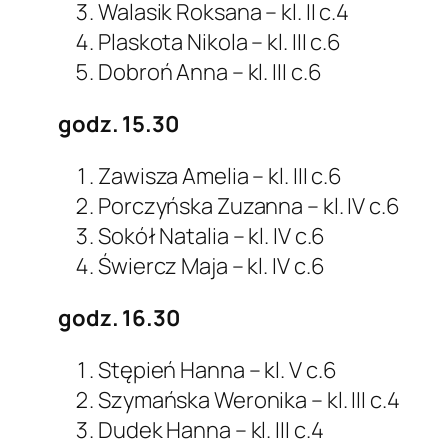
Walasik Roksana – kl. II c.4
Plaskota Nikola – kl. III c.6
Dobroń Anna – kl. III c.6
godz. 15.30
Zawisza Amelia – kl. III c.6
Porczyńska Zuzanna – kl. IV c.6
Sokół Natalia – kl. IV c.6
Świercz Maja – kl. IV c.6
godz. 16.30
Stępień Hanna – kl. V c.6
Szymańska Weronika – kl. III c.4
Dudek Hanna – kl. III c.4