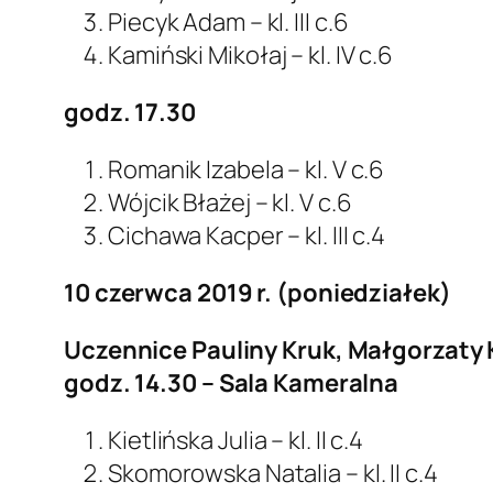
Piecyk Adam – kl. III c.6
Kamiński Mikołaj – kl. IV c.6
godz. 17.30
Romanik Izabela – kl. V c.6
Wójcik Błażej – kl. V c.6
Cichawa Kacper – kl. III c.4
10 czerwca 2019 r. (poniedziałek)
Uczennice Pauliny Kruk, Małgorzaty K
godz. 14.30 – Sala Kameralna
Kietlińska Julia – kl. II c.4
Skomorowska Natalia – kl. II c.4