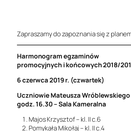
Zapraszamy do zapoznania się z plane
Harmonogram egzaminów
promocyjnych i końcowych 2018/20
6 czerwca 2019 r. (czwartek)
Uczniowie Mateusza Wróblewskiego 
godz. 16.30 – Sala Kameralna
Majos Krzysztof – kl. II c.6
Pomykała Mikołaj – kl. II c.4