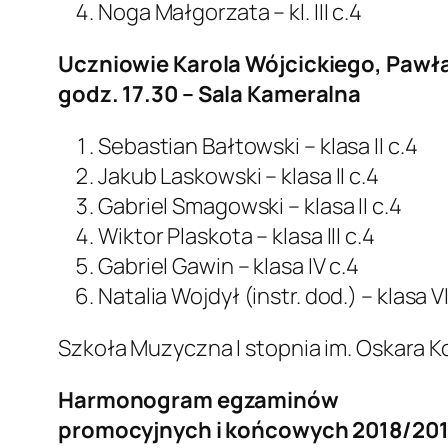
Noga Małgorzata – kl. III c.4
Uczniowie Karola Wójcickiego, Pawł
godz. 17.30 – Sala Kameralna
Sebastian Bałtowski – klasa II c.4
Jakub Laskowski – klasa II c.4
Gabriel Smagowski – klasa II c.4
Wiktor Plaskota – klasa III c.4
Gabriel Gawin – klasa IV c.4
Natalia Wojdył (instr. dod.) – klasa VI
Szkoła Muzyczna I stopnia im. Oskara 
Harmonogram egzaminów
promocyjnych i końcowych 2018/20