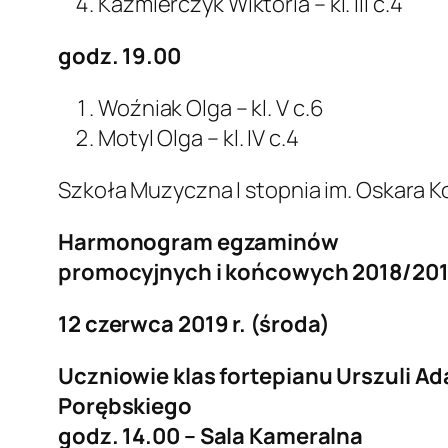
Kaźmierczyk Wiktoria – kl. III c.4
godz. 19.00
Woźniak Olga – kl. V c.6
Motyl Olga – kl. IV c.4
Szkoła Muzyczna I stopnia im. Oskara 
Harmonogram egzaminów
promocyjnych i końcowych 2018/20
12 czerwca 2019 r. (środa)
Uczniowie klas fortepianu Urszuli A
Porębskiego
godz. 14.00 – Sala Kameralna