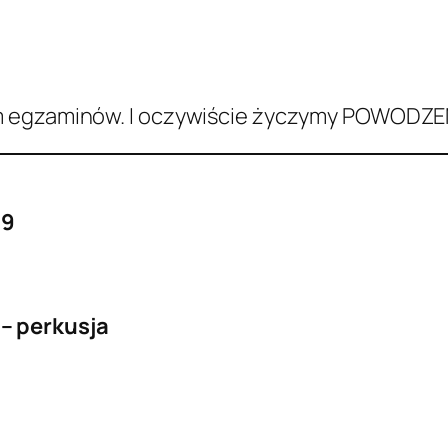
m egzaminów. I oczywiście życzymy POWODZEN
19
– perkusja