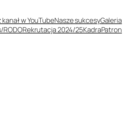
 kanał w YouTube
Nasze sukcesy
Galeria
s/RODO
Rekrutacja 2024/25
Kadra
Patron