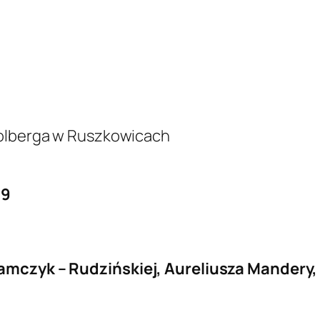
Kolberga w Ruszkowicach
19
damczyk – Rudzińskiej, Aureliusza Mandery