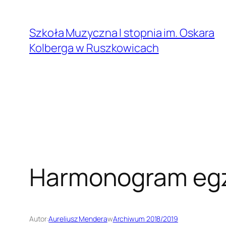
Przejdź
do
Szkoła Muzyczna I stopnia im. Oskara
treści
Kolberga w Ruszkowicach
Harmonogram eg
Autor:
Aureliusz Mendera
w
Archiwum 2018/2019