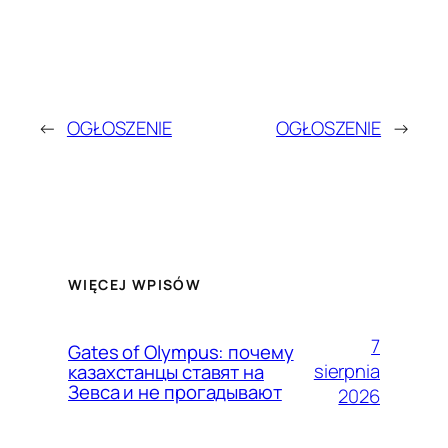
←
OGŁOSZENIE
OGŁOSZENIE
→
WIĘCEJ WPISÓW
7
Gates of Olympus: почему
sierpnia
казахстанцы ставят на
Зевса и не прогадывают
2026