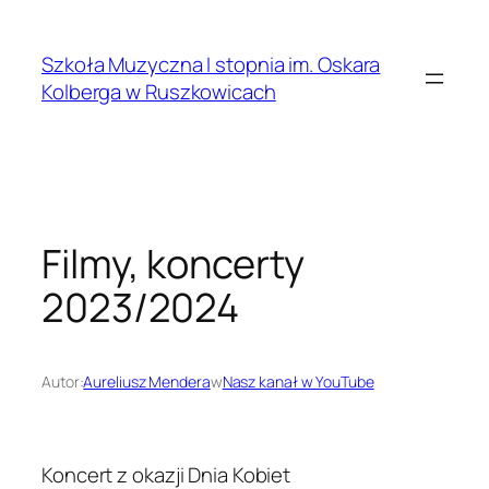
Przejdź
do
Szkoła Muzyczna I stopnia im. Oskara
treści
Kolberga w Ruszkowicach
Filmy, koncerty
2023/2024
Autor:
Aureliusz Mendera
w
Nasz kanał w YouTube
Koncert z okazji Dnia Kobiet