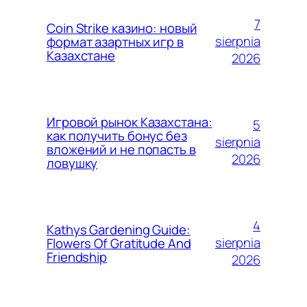
7
Coin Strike казино: новый
sierpnia
формат азартных игр в
Казахстане
2026
Игровой рынок Казахстана:
5
как получить бонус без
sierpnia
вложений и не попасть в
2026
ловушку
4
Kathys Gardening Guide:
sierpnia
Flowers Of Gratitude And
Friendship
2026