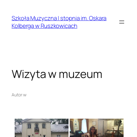
Przejdź
do
Szkoła Muzyczna I stopnia im. Oskara
treści
Kolberga w Ruszkowicach
Wizyta w muzeum
Autor:
w