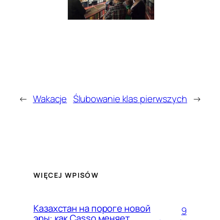
←
Wakacje
Ślubowanie klas pierwszych
→
WIĘCEJ WPISÓW
Казахстан на пороге новой
9
эры: как Casso меняет