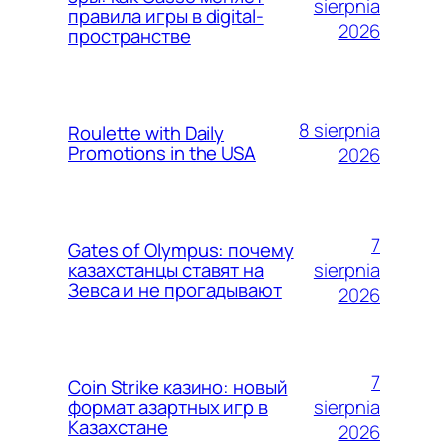
sierpnia
правила игры в digital-
2026
пространстве
8 sierpnia
Roulette with Daily
Promotions in the USA
2026
7
Gates of Olympus: почему
sierpnia
казахстанцы ставят на
Зевса и не прогадывают
2026
7
Coin Strike казино: новый
sierpnia
формат азартных игр в
Казахстане
2026