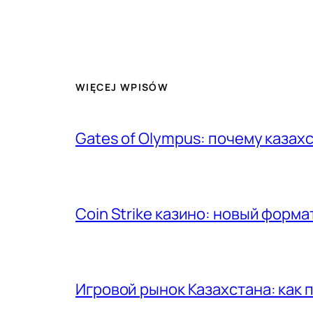
WIĘCEJ WPISÓW
Gates of Olympus: почему казах
Coin Strike казино: новый форма
Игровой рынок Казахстана: как 