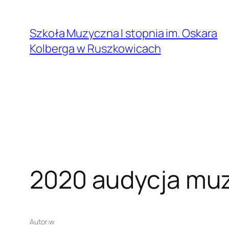
Przejdź
do
Szkoła Muzyczna I stopnia im. Oskara
treści
Kolberga w Ruszkowicach
2020 audycja muz
Autor:
w