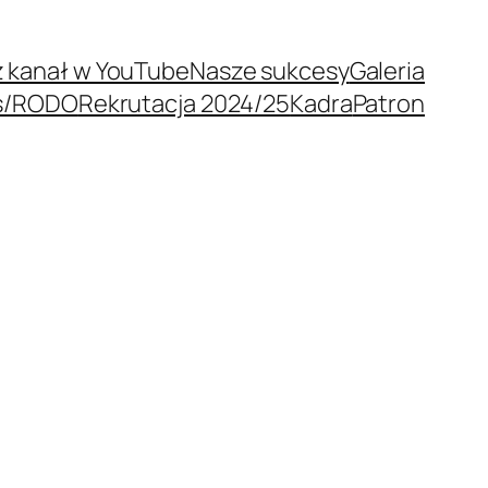
 kanał w YouTube
Nasze sukcesy
Galeria
s/RODO
Rekrutacja 2024/25
Kadra
Patron