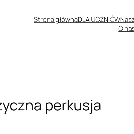
Strona główna
DLA UCZNIÓW
Nasz
O na
yczna perkusja