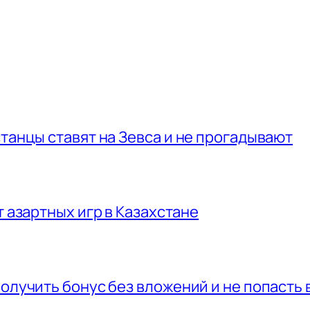
станцы ставят на Зевса и не прогадывают
т азартных игр в Казахстане
получить бонус без вложений и не попасть 