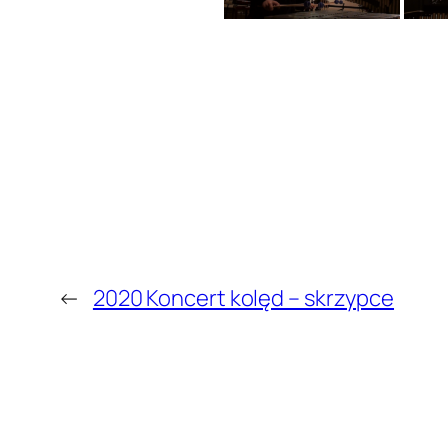
←
2020 Koncert kolęd – skrzypce