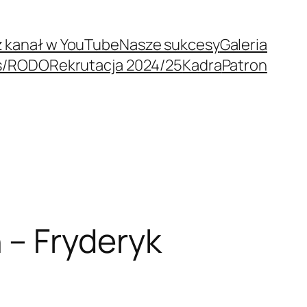
 kanał w YouTube
Nasze sukcesy
Galeria
s/RODO
Rekrutacja 2024/25
Kadra
Patron
 – Fryderyk