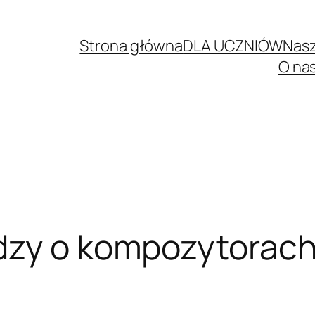
Strona główna
DLA UCZNIÓW
Nasz
O na
dzy o kompozytorach