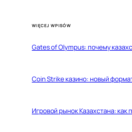
WIĘCEJ WPISÓW
Gates of Olympus: почему казах
Coin Strike казино: новый форма
Игровой рынок Казахстана: как 