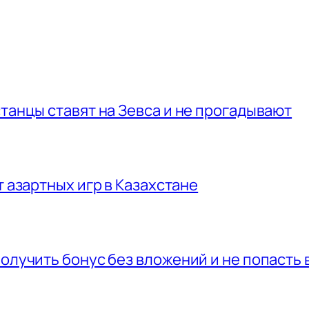
станцы ставят на Зевса и не прогадывают
т азартных игр в Казахстане
получить бонус без вложений и не попасть 