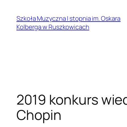
Przejdź
do
Szkoła Muzyczna I stopnia im. Oskara
treści
Kolberga w Ruszkowicach
2019 konkurs wie
Chopin