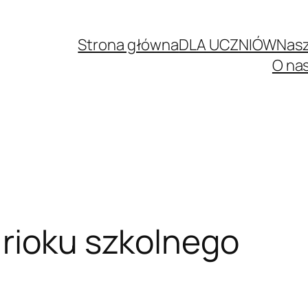
Strona główna
DLA UCZNIÓW
Nasz
O na
 rioku szkolnego