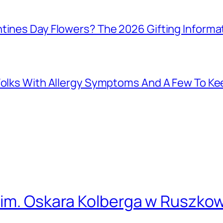
tines Day Flowers? The 2026 Gifting Informat
 Folks With Allergy Symptoms And A Few To K
 im. Oskara Kolberga w Ruszko