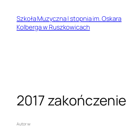
Przejdź
do
Szkoła Muzyczna I stopnia im. Oskara
treści
Kolberga w Ruszkowicach
2017 zakończenie
Autor:
w