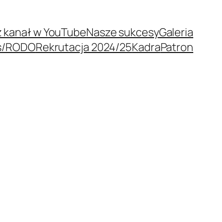
 kanał w YouTube
Nasze sukcesy
Galeria
s/RODO
Rekrutacja 2024/25
Kadra
Patron